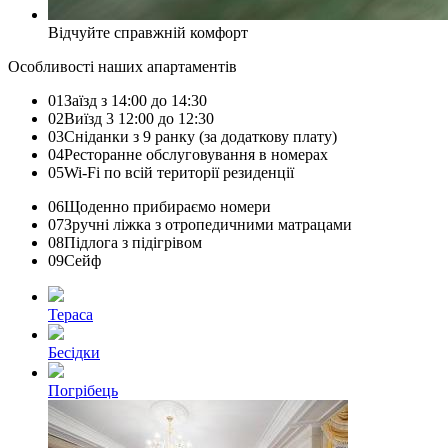
Відчуйте справжній комфорт
Особливості наших апартаментів
01
Заїзд з 14:00 до 14:30
02
Виїзд 3 12:00 до 12:30
03
Сніданки з 9 ранку (за додаткову плату)
04
Ресторанне обслуговування в номерах
05
Wi-Fi по всій території резиденції
06
Щоденно прибираємо номери
07
Зручні ліжка з отропедичними матрацами
08
Підлога з підігрівом
09
Сейф
Тераса
Бесідки
Погрібець