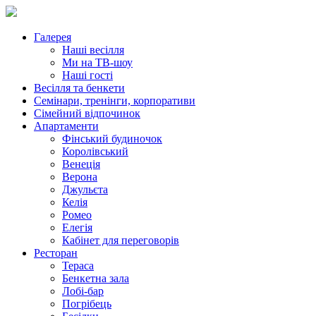
Галерея
Наші весілля
Ми на ТВ-шоу
Наші гості
Весілля та бенкети
Семінари, тренінги, корпоративи
Сімейний відпочинок
Апартаменти
Фінський будиночок
Королівський
Венеція
Верона
Джульєта
Келія
Ромео
Елегія
Кабінет для переговорів
Ресторан
Тераса
Бенкетна зала
Лобі-бар
Погрібець