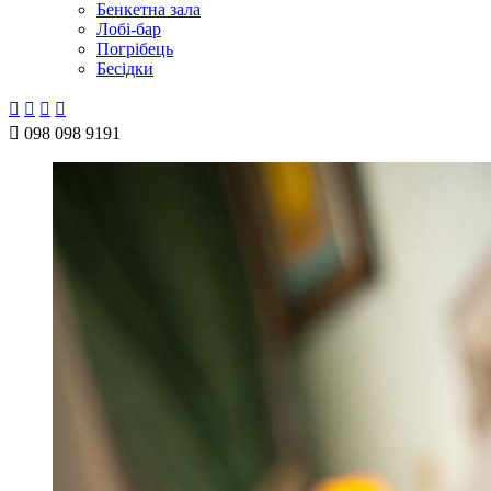
Бенкетна зала
Лобі-бар
Погрібець
Бесідки





098 098 9191