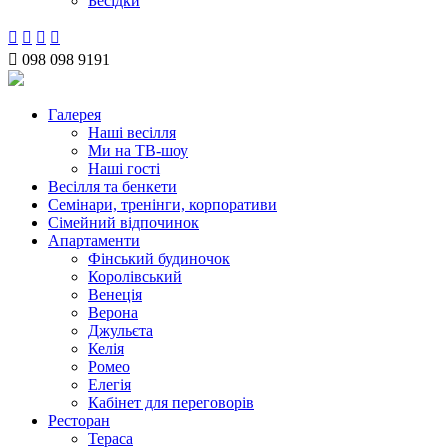
Бесідки





098 098 9191
Галерея
Наші весілля
Ми на ТВ-шоу
Наші гості
Весілля та бенкети
Семінари, тренінги, корпоративи
Сімейний відпочинок
Апартаменти
Фінський будиночок
Королівський
Венеція
Верона
Джульєта
Келія
Ромео
Елегія
Кабінет для переговорів
Ресторан
Тераса