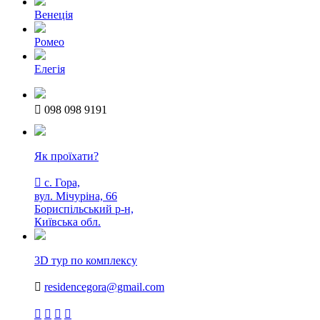
Венеція
Ромео
Eлегія

098 098 9191
Як проїхати?

с. Гора,
вул. Мічуріна, 66
Бориспільський р-н,
Київська обл.
3D тур по комплексу

residencegora@gmail.com



